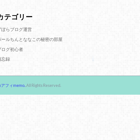
カテゴリー
ずぼらブログ運営
パールちんとななこの秘密の部屋
ブログ初心者
備忘録
アフィmemo.
.All Rights Reserved.